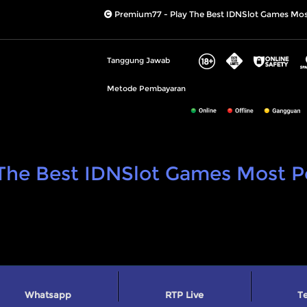
Premium77 - Play The Best IDNSlot Games Most 
Tanggung Jawab
Metode Pembayaran
The Best IDNSlot Games Most Po
Whatsapp
RTP Live
T