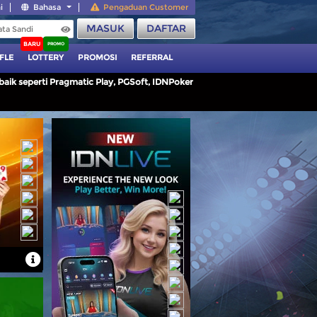
i
Bahasa
Pengaduan Customer
DAFTAR
BARU
PROMO
FLE
LOTTERY
PROMOSI
REFERRAL
eperti Pragmatic Play, PGSoft, IDNPoker dan Games IDNPlay Terbaik. Gabun
in
Max
Meja
Min
Max
Rb
5Jt
Baccarat
1Rb
5Jt
Rb
20Jt
Dragon Tiger
1Rb
5Jt
Rb
25Jt
Roulette
1Rb
5Jt
Rb
50Jt
Sicbo
1Rb
5Jt
Rb
1Jt
Special Games
1Rb
5Jt
Rb
5Jt
ASUK
in
Max
Rb
5Jt
Rb
7,5Jt