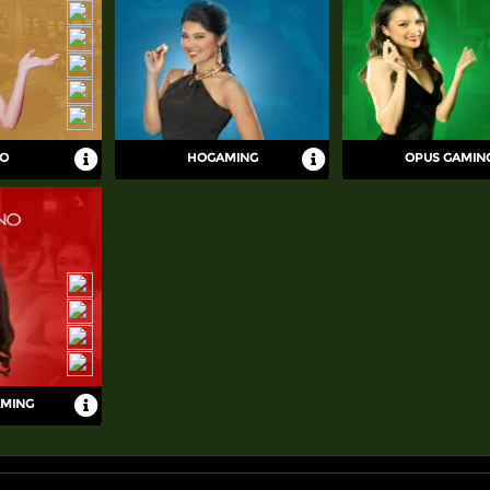
1Rb
25Jt
Dragon Tiger
10Rb
7,5Jt
Sicbo
1
10Rb
10Jt
Blackjack
25Rb
2,5Jt
Dragon Tiger
1
1Rb
2Jt
Sicbo
1Rb
5Jt
MASUK
DAFTAR
MASUK
DAFTAR
M
BALI
KEMBALI
KEMBALI
O
HOGAMING
OPUS GAMIN
O
HOGAMING
OPUS GAMIN
Min
Max
5Rb
30Jt
1Rb
125Jt
1Rb
125Jt
5Rb
30Jt
MASUK
BALI
AMING
AMING