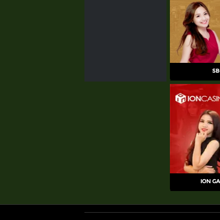
Sic Bo
Dragon Tiger
Special Games
DAFTAR
KEM
SB
SB
Meja
Baccarat
Roulette
Sicbo
Dragon Tiger
DAFTAR
KEM
ION G
ION G